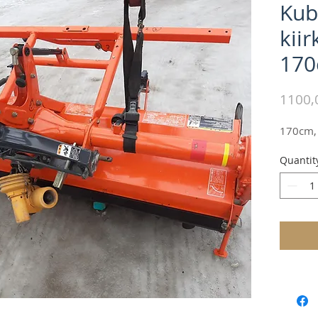
Kub
kiir
17
1100,
170cm, 
Quantit