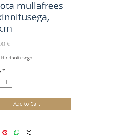
ota mullafrees
kinnitusega,
0cm
Price
00 €
kiirkinnitusega
y
*
Add to Cart