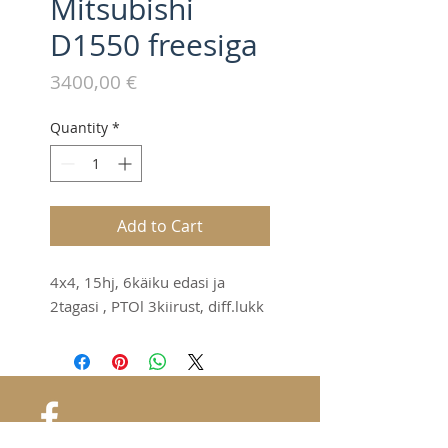
Mitsubishi
D1550 freesiga
Price
3400,00 €
Quantity
*
Add to Cart
4x4, 15hj, 6käiku edasi ja
2tagasi , PTOl 3kiirust, diff.lukk