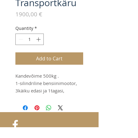
Transportkäru
Price
1900,00 €
Quantity
*
Add to Cart
Kandevõime 500kg .
1-silindriline bensiinimootor,
3käiku edasi ja 1tagasi,
keeramine külgpiduriga.